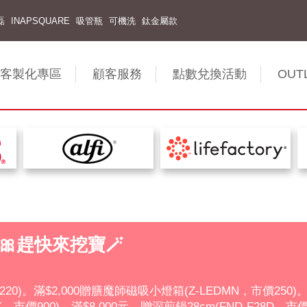
磊
INAPSQUARE
吸管瓶
可機洗
鈦金屬款
客製化專區
顧客服務
點數兌換活動
OUT
趕快來挖寶🪄
市價220)。滿$2,000贈膳魔師磁吸小燈箱(Z-LEDMN，市價250)。
-BK，市價900)。滿$8,000元，贈深煎鍋28cm(FND-F2