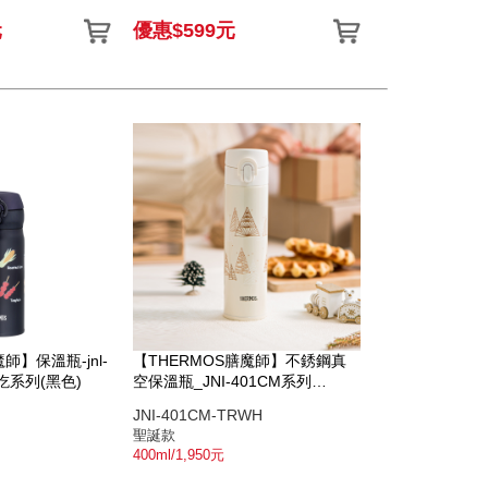
元
優惠$599元
師】保溫瓶-jnl-
【THERMOS膳魔師】不銹鋼真
吃系列(黑色)
空保溫瓶_JNI-401CM系列
_400ml_聖誕款
JNI-401CM-TRWH
聖誕款
400ml/1,950元