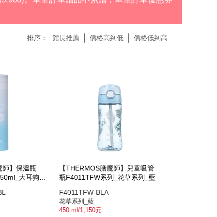
排序：
館長推薦
價格高到低
價格低到高
膳魔師】保溫瓶
【THERMOS膳魔師】兒童吸管
450ml_大耳狗甜
瓶F4011TFW系列_花草系列_藍
BL
F4011TFW-BLA
花草系列_藍
450 ml/1,150元