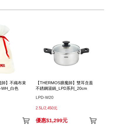
膳魔師】不織布束
【THERMOS膳魔師】雙耳含蓋
-WH_白色
不銹鋼湯鍋_LPD系列_20cm
LPD-W20
2.5L/2,450元
優惠$1,299元