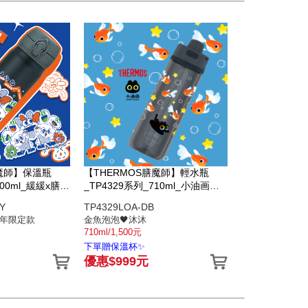
膳魔師】保溫瓶
【THERMOS膳魔師】輕水瓶
500ml_緩緩x膳魔
_TP4329系列_710ml_小油画金
款
魚泡泡
Y
TP4329LOA-DB
週年限定款
金魚泡泡🖤沐沐
710ml/1,500元
下單贈保溫杯✨
優惠$999元