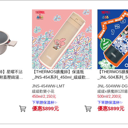
魔師】星曜不沾
【THERMOS膳魔師】保溫瓶
【THERMOS
耳附蓋壓鑄湯鍋
_JNS-454系列_450ml_緩緩歡樂
_JNL-504系列_
小花
師120週年限定
JNS-454WW-LMT
JNL-504WW-DG
緩緩歡樂小花
緩緩x膳魔師120
450ml/2,150元
500ml/2,200元
下單贈保溫杯✨
下單贈保溫杯✨
優惠$899元
優惠$899元