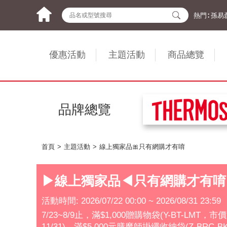
熱門∶
孫易
優惠活動
主題活動
商品總覽
品牌總覽
首頁
主題活動
線上獨家品🎀只有網購才有唷
▶線上獨家品◀只有網購才有唷
活動時間: 2026/07/22 00:00 ~ 2026/08/31 23:59
7/23~8/9止，滿$1,000贈購物袋(Y-BT-LMT，
11/31)。滿$5,000元膳魔師掛繩收納袋(Z-BRC