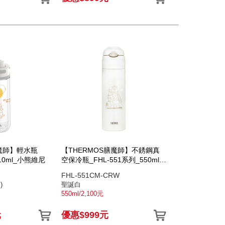
膳魔師】輕水瓶
【THERMOS膳魔師】不銹鋼真
710ml_小熊維尼
空保冷瓶_FHL-551系列_550ml_
聖誕瓶
FHL-551CM-CRW
)
聖誕白
550ml/2,100元
元
優惠$999元