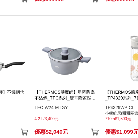
魔師】不鏽鋼含
【THERMOS膳魔師】星曜陶瓷
【THERMOS
不沾鍋_TFC系列_雙耳附蓋壓鑄
_TP4329系列_
湯鍋24cm_霧夜灰
TFC-W24-MTGY
TP4329WP-CL
小熊維尼(甜甜圈篇
4.2 L/3,400元
710ml/1,500元
優惠$2,040元
優惠$1,099