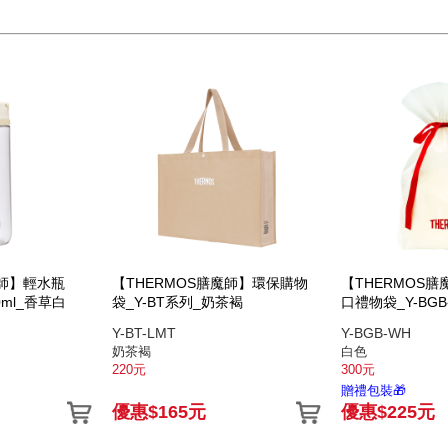
魔師】輕水瓶
【THERMOS膳魔師】環保購物
【THERMOS
0ml_香草白
袋_Y-BT系列_奶茶褐
口禮物袋_Y-BGB
Y-BT-LMT
Y-BGB-WH
奶茶褐
白色
220元
300元
贈禮包裝🎁
優惠$165元
優惠$225元