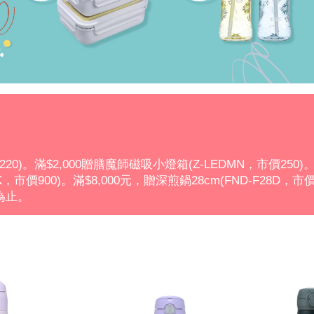
市價220)。滿$2,000贈膳魔師磁吸小燈箱(Z-LEDMN，市價250)。
-BK，市價900)。滿$8,000元，贈深煎鍋28cm(FND-F2
為止。