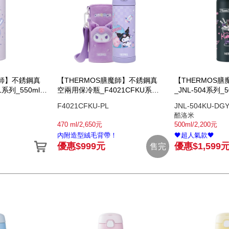
魔師】不銹鋼真
【THERMOS膳魔師】不銹鋼真
【THERMOS
系列_550ml_
空兩用保冷瓶_F4021CFKU系列
_JNL-504系列_
_470ml_酷洛米
F4021CFKU-PL
JNL-504KU-DG
酷洛米
470 ml/2,650元
500ml/2,200元
內附造型絨毛背帶！
🖤超人氣款🖤
優惠$999元
優惠$1,599
售完