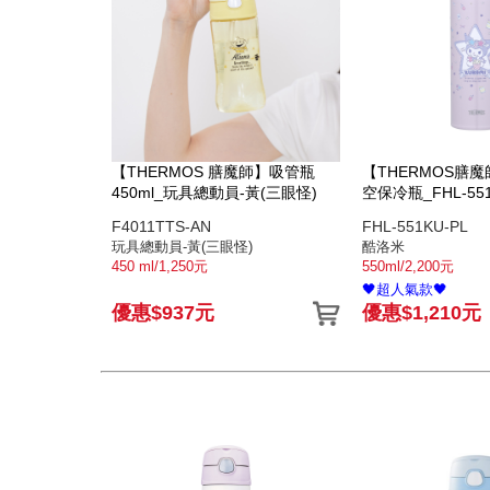
【THERMOS 膳魔師】吸管瓶
【THERMOS膳
450ml_玩具總動員-黃(三眼怪)
空保冷瓶_FHL-551
酷洛米
F4011TTS-AN
FHL-551KU-PL
玩具總動員-黃(三眼怪)
酷洛米
450 ml/1,250元
550ml/2,200元
🖤超人氣款🖤
優惠$937元
優惠$1,210元