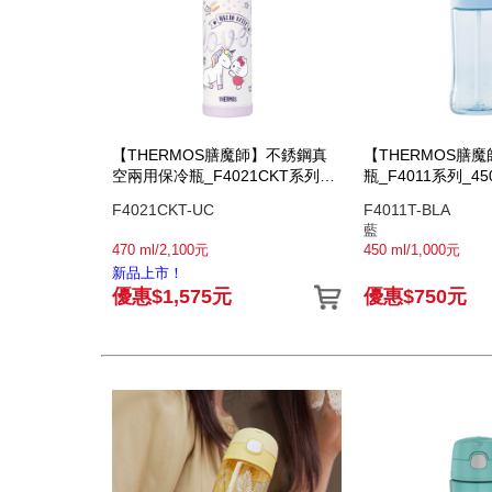
【THERMOS膳魔師】不銹鋼真
【THERMOS膳
空兩用保冷瓶_F4021CKT系列
瓶_F4011系列_45
_470ml_Hello Kitty獨角獸篇
F4021CKT-UC
F4011T-BLA
藍
470 ml/2,100元
450 ml/1,000元
新品上市！
優惠$1,575元
優惠$750元