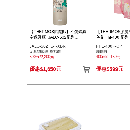
【THERMOS膳魔師】不銹鋼真
【THERMOS膳
空保溫瓶_JALC-502系列
色花_fhl-400f系列
_500ml_龍年款
JALC-502TS-RXBR
FHL-400F-CP
玩具總動員-抱抱龍
珊瑚粉
500ml/2,200元
400ml/2,150元
優惠$1,650元
優惠$599元