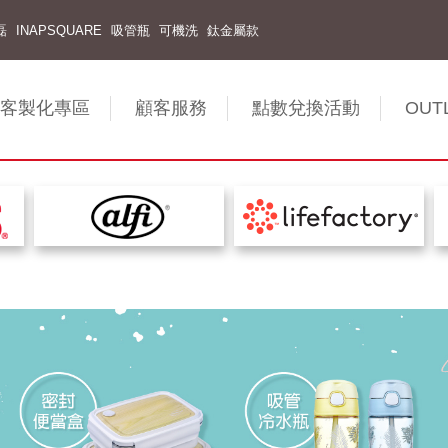
磊
INAPSQUARE
吸管瓶
可機洗
鈦金屬款
客製化專區
顧客服務
點數兌換活動
OUT