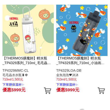
【THERMOS膳魔師】輕水瓶
【THERMOS膳魔師】輕水瓶
_TP4329系列_710ml_毛毛蟲水
_TP4329系列_710ml_小油画金
水瓶
魚泡泡
TP4329MMC-CL
TP4329LOA-DB
毛毛蟲水水瓶🐛🍓
金魚泡泡🖤沐沐
710ml/1,500元
710ml/1,500元
下單贈保溫杯✨
下單贈保溫杯✨
優惠$999元
優惠$999元