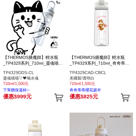
【THERMOS膳魔師】輕水瓶
【THERMOS膳魔師】輕水瓶
_TP4329系列_710ml_靈魂喵喵
_TP4329系列_710ml_奇奇蒂蒂
喝水魂
櫻花篇
TP4329DDS-CL
TP4329CAD-CBCL
靈魂喵喵🤍🖤喝水魂
美國製/透明白
710ml/1,500元
710ml/1,500元
下單贈保溫杯✨
奇奇蒂蒂櫻花篇🌸
優惠$999元
優惠$825元