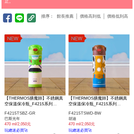
止。
排序：
館長推薦
價格高到低
價格低到高
【THERMOS膳魔師】不銹鋼真
【THERMOS膳魔師】不銹鋼真
空保溫保冷瓶_F4215系列
空保溫保冷瓶_F4215系列
_470ml_巴斯光年
_470ml_胡迪
F4215TSBZ-GR
F4215TSWD-BW
巴斯光年
胡迪
470 ml/2,050元
470 ml/2,050元
玩總迷必買🚀
玩總迷必買🚀