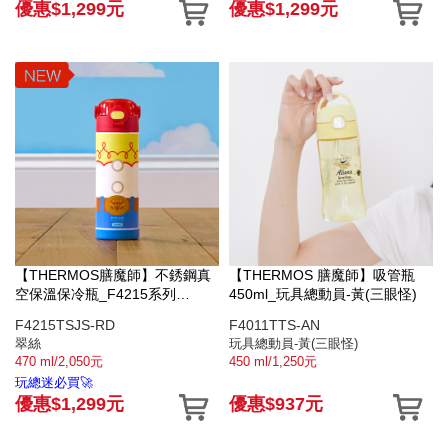
優惠$1,299元
優惠$1,299元
【THERMOS膳魔師】不銹鋼真
【THERMOS 膳魔師】吸管瓶
空保溫保冷瓶_F4215系列
450ml_玩具總動員-黃(三眼怪)
_470ml_翠絲
F4215TSJS-RD
F4011TTS-AN
翠絲
玩具總動員-黃(三眼怪)
470 ml/2,050元
450 ml/1,250元
玩總迷必買🚀
優惠$1,299元
優惠$937元