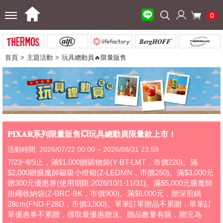
0
首頁
主題活動
玩具總動員🔥限量販售
𝐏𝐈𝐗𝐀𝐑系列限量販售💥玩具總動員限量款上市！
活動時間: 2026/07/22 00:00 ~ 2026/08/31 23:59
7/23~8/9止，滿$1,000贈購物袋(Y-BT-LMT，市價220)。滿
$2,000贈膳魔師磁吸小燈箱(Z-LEDMN，市價250)。滿$3,000元
贈300元優惠券(使用期限:2026/10/1-11/31)。滿$5,000元膳魔師
掛繩收納袋(Z-BRC-BK，市價900)。滿$8,000元，贈深煎鍋
28cm(FND-F28D，市價3,900)。單筆訂單贈品不累贈，單筆訂
單優惠券不累贈，僅取最優惠贈送。贈品數量有限，贈完為