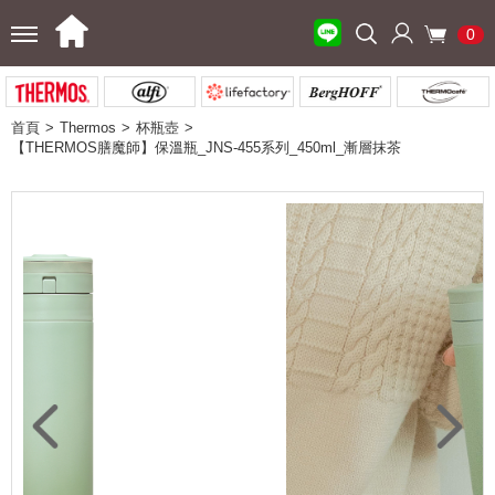
0
首頁
Thermos
杯瓶壺
【THERMOS膳魔師】保溫瓶_JNS-455系列_450ml_漸層抹茶