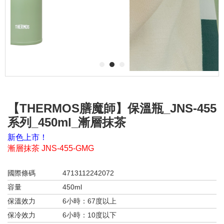
1
2
3
【THERMOS膳魔師】保溫瓶_JNS-455
系列_450ml_漸層抹茶
新色上市！
漸層抹茶 JNS-455-GMG
國際條碼
4713112242072
容量
450ml
保溫效力
6小時：67度以上
保冷效力
6小時：10度以下