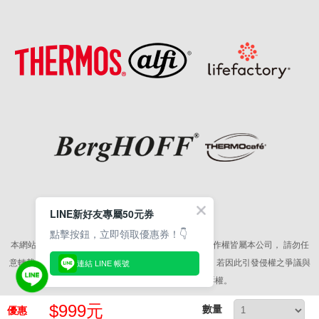
LINE新好友專屬50元券
點擊按鈕，立即領取優惠券！👇
本網站所有相關素材(含照片、圖片、影音、文字等)著作權皆屬本公司，
請勿任
意轉載作為商業使用，並籲請尊重各代言人之肖像權，
若因此引發侵權之爭議與
連結 LINE 帳號
訴訟，本公司將保留相關法律追訴權。
版權所有© 2026 皇冠金屬工業股份有限公司
$999元
數量
優惠