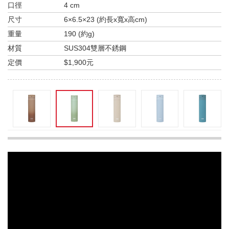
口徑
4 cm
尺寸
6×6.5×23 (約長x寬x高cm)
重量
190 (約g)
材質
SUS304雙層不銹鋼
定價
$1,900元