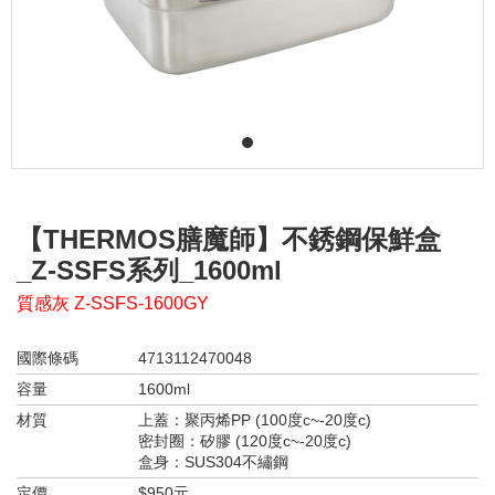
1
【THERMOS膳魔師】不銹鋼保鮮盒
_Z-SSFS系列_1600ml
質感灰 Z-SSFS-1600GY
國際條碼
4713112470048
容量
1600ml
材質
上蓋：聚丙烯PP (100度c~-20度c)
密封圈：矽膠 (120度c~-20度c)
盒身：SUS304不繡鋼
定價
$950元