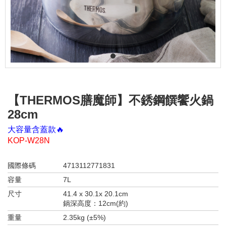
1
【THERMOS膳魔師】不銹鋼饌饗火鍋
28cm
大容量含蓋款🔥
KOP-W28N
國際條碼
4713112771831
容量
7L
尺寸
41.4 x 30.1x 20.1cm
鍋深高度：12cm(約)
重量
2.35kg (±5%)