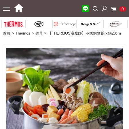
0
首頁
Thermos
鍋具
【THERMOS膳魔師】不銹鋼饌饗火鍋28cm