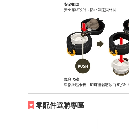
安全扣環
安全扣環設計，防止彈開與外漏。
專利卡榫
單指按壓卡榫，即可輕鬆將飲口座拆卸
零配件選購專區