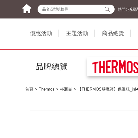
熱門∶
孫易
優惠活動
主題活動
商品總覽
品牌總覽
首頁
Thermos
杯瓶壺
【THERMOS膳魔師】保溫瓶_jnl-6