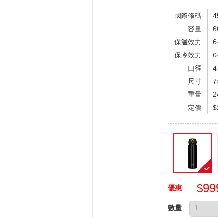
國際條碼
4
容量
6
保溫效力
保冷效力
口徑
4
尺寸
7
重量
2
定價
$
$9
優惠
數量