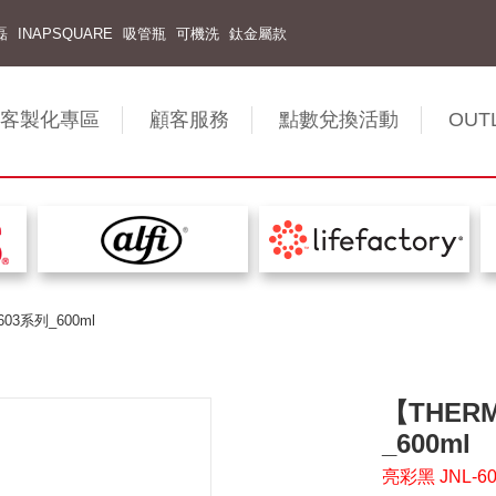
磊
INAPSQUARE
吸管瓶
可機洗
鈦金屬款
客製化專區
顧客服務
點數兌換活動
OUT
03系列_600ml
【THER
_600ml
亮彩黑 JNL-60