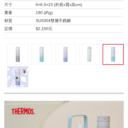
尺寸
6×6.5×23 (約長x寬x高cm)
重量
190 (約g)
材質
SUS304雙層不銹鋼
定價
$2,150元