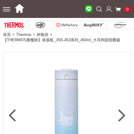
0
首頁
Thermos
杯瓶壺
【THERMOS膳魔師】保溫瓶_JNS-453系列_450ml_大耳狗甜甜圈篇