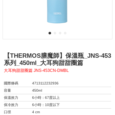
1
2
3
4
【THERMOS膳魔師】保溫瓶_JNS-453
系列_450ml_大耳狗甜甜圈篇
大耳狗甜甜圈篇 JNS-453CN-DMBL
國際條碼
4713112232936
容量
450ml
保溫效力
6小時：67度以上
保冷效力
6小時：10度以下
口徑
4 cm