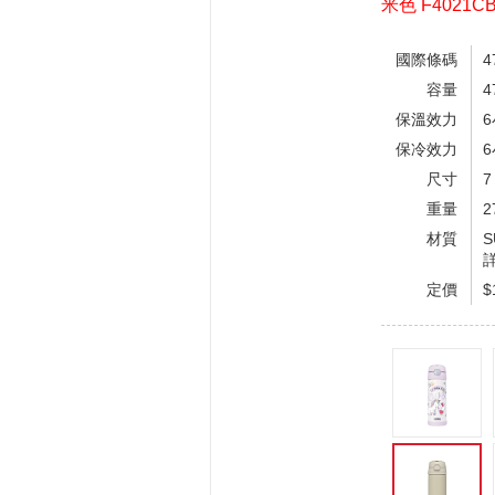
米色 F4021C
國際條碼
4
容量
4
保溫效力
保冷效力
尺寸
7
重量
2
材質
定價
$