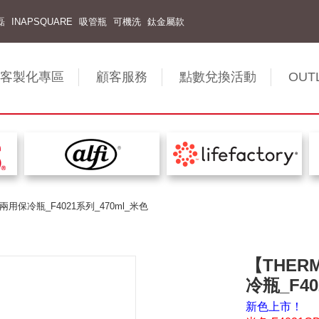
磊
INAPSQUARE
吸管瓶
可機洗
鈦金屬款
客製化專區
顧客服務
點數兌換活動
OUT
用保冷瓶_F4021系列_470ml_米色
【THE
冷瓶_F40
新色上市！