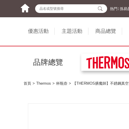
熱門∶
孫易
優惠活動
主題活動
商品總覽
品牌總覽
首頁
Thermos
杯瓶壺
【THERMOS膳魔師】不銹鋼真空兩