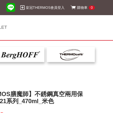
皇冠THERMOS會員登入
購物車
0
LET
RMOS膳魔師】不銹鋼真空兩用保
21系列_470ml_米色