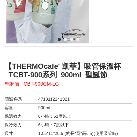
1
2
3
4
【THERMOcafe' 凱菲】吸管保溫杯
_TCBT-900系列_900ml_聖誕節
聖誕節 TCBT-900CM-LG
國際條碼
4713112241921
容量
900ml
保溫效力
6小時：51度以上
保冷效力
6小時：7度以下
尺寸
10.5*11*28.5 (約長*寬*高cm)(使用吸管時)