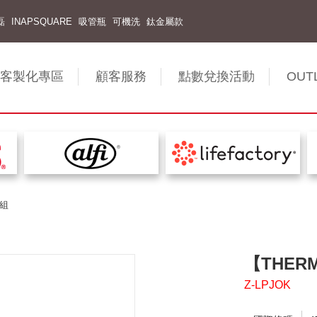
磊
INAPSQUARE
吸管瓶
可機洗
鈦金屬款
客製化專區
顧客服務
點數兌換活動
OUT
圈組
【THER
Z-LPJOK