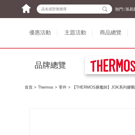
熱門∶
孫易
優惠活動
主題活動
商品總覽
品牌總覽
首頁
Thermos
零件
【THERMOS膳魔師】JOK系列膠