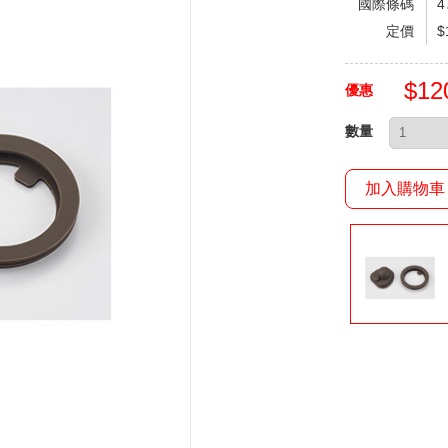
國際條碼
4
定價
$
$1
優惠
數量
加入購物車