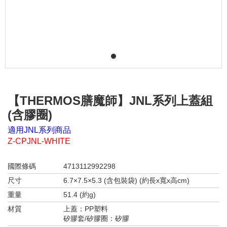
1
【THERMOS膳魔師】JNL系列上蓋組
(含膠圈)
適用JNL系列商品
Z-CPJNL-WHITE
國際條碼
4713112992298
尺寸
6.7×7.5×5.3 (含包裝袋) (約長x寬x高cm)
重量
51.4 (約g)
材質
上蓋：PP塑料
矽膠套/矽膠圈：矽膠